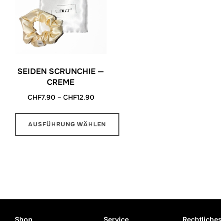
SEIDEN SCRUNCHIE —
CREME
Preisspanne:
CHF
7.90
–
CHF
12.90
CHF7.90
bis
AUSFÜHRUNG WÄHLEN
CHF12.90
Dieses
Produkt
weist
mehrere
Varianten
auf.
Shop
Service
Rechtliche