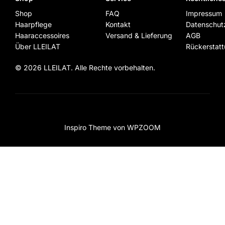
Die
Shop
FAQ
Impressum
Optionen
Haarpflege
Kontakt
Datenschut
können
Haaraccessoires
Versand & Lieferung
AGB
auf
Über LLEILAT
Rückerstat
der
©
2026 LLEILAT. Alle Rechte vorbehalten.
Produktseite
gewählt
werden
Copyright ©, 2026, lleilat.ch
Inspiro Theme
von
WPZOOM