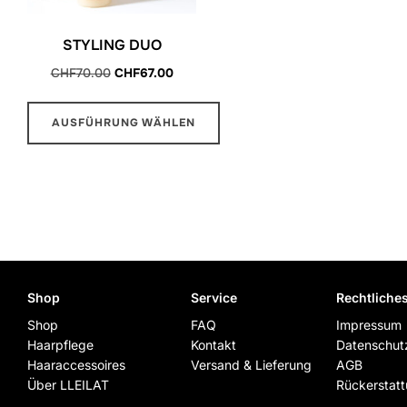
können
können
auf
auf
STYLING DUO
der
der
Ursprünglicher
Aktueller
CHF
70.00
CHF
67.00
Produktseite
Produktseite
Preis
Preis
war:
ist:
gewählt
gewählt
AUSFÜHRUNG WÄHLEN
CHF70.00
CHF67.00.
werden
werden
Dieses
Produkt
weist
mehrere
Varianten
auf.
Shop
Service
Rechtliche
Die
Shop
FAQ
Impressum
Optionen
Haarpflege
Kontakt
Datenschut
können
Haaraccessoires
Versand & Lieferung
AGB
auf
Über LLEILAT
Rückerstat